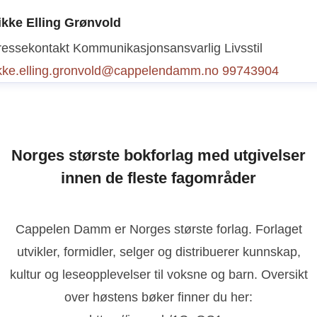
ressekontakt
Kommunikasjonsansvarlig barnebøker + kr
ikke Elling Grønvold
 underholdning
vibeke.christiansen@cappelendamm.no
ressekontakt
Kommunikasjonsansvarlig Livsstil
1299950
ikke.elling.gronvold@cappelendamm.no
99743904
Norges største bokforlag med utgivelser
innen de fleste fagområder
Cappelen Damm er Norges største forlag. Forlaget
utvikler, formidler, selger og distribuerer kunnskap,
kultur og leseopplevelser til voksne og barn. Oversikt
over høstens bøker finner du her: