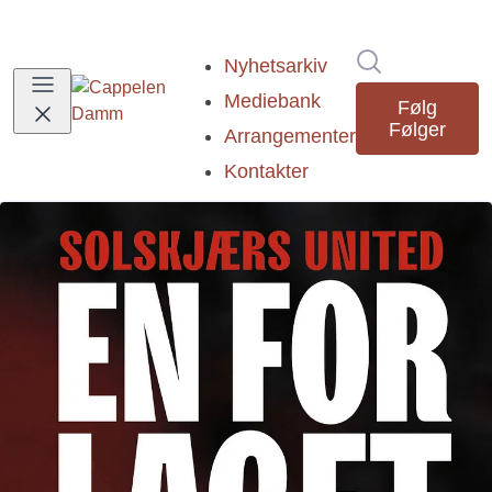
Søk i nyhetsr
Nyhetsarkiv
Mediebank
Følg
Følger
Arrangementer
Kontakter