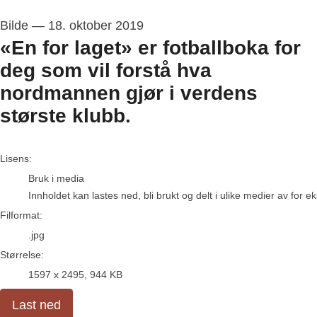
Bilde
—
18. oktober 2019
«En for laget» er fotballboka for
deg som vil forstå hva
nordmannen gjør i verdens
største klubb.
go to media item
Lisens:
Bruk i media
Innholdet kan lastes ned, bli brukt og delt i ulike medier av for 
Filformat:
.jpg
Størrelse:
1597 x 2495, 944 KB
Last ned