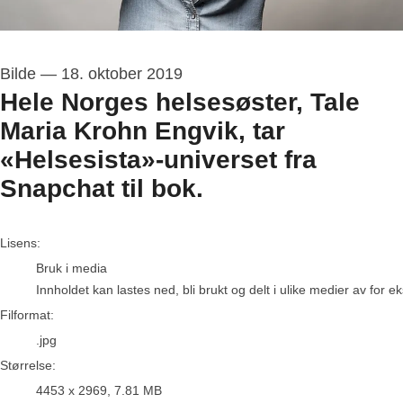
Bilde
—
18. oktober 2019
Hele Norges helsesøster, Tale
Maria Krohn Engvik, tar
«Helsesista»-universet fra
Snapchat til bok.
go to media item
Lisens:
Bruk i media
Innholdet kan lastes ned, bli brukt og delt i ulike medier av for 
Filformat:
.jpg
Størrelse:
4453 x 2969, 7.81 MB