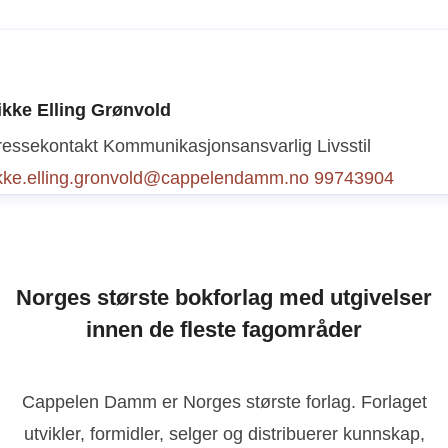
ibeke Christiansen
ressekontakt
Kommunikasjonsansvarlig barnebøker + kr
ikke Elling Grønvold
 underholdning
vibeke.christiansen@cappelendamm.no
ressekontakt
Kommunikasjonsansvarlig Livsstil
1299950
ikke.elling.gronvold@cappelendamm.no
99743904
Norges største bokforlag med utgivelser
innen de fleste fagområder
Cappelen Damm er Norges største forlag. Forlaget
utvikler, formidler, selger og distribuerer kunnskap,