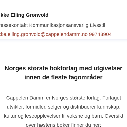
ressekontakt
Kommunikasjonsansvarlig barnebøker + kr
ikke Elling Grønvold
 underholdning
vibeke.christiansen@cappelendamm.no
ressekontakt
Kommunikasjonsansvarlig Livsstil
1299950
ikke.elling.gronvold@cappelendamm.no
99743904
Norges største bokforlag med utgivelser
innen de fleste fagområder
Cappelen Damm er Norges største forlag. Forlaget
utvikler, formidler, selger og distribuerer kunnskap,
kultur og leseopplevelser til voksne og barn. Oversikt
over høstens bøker finner du her: