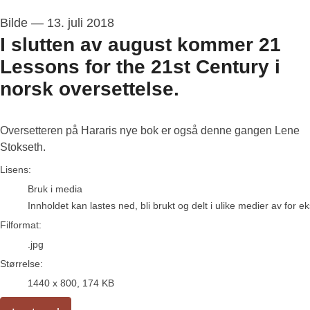
Bilde
—
13. juli 2018
I slutten av august kommer 21
Lessons for the 21st Century i
norsk oversettelse.
Oversetteren på Hararis nye bok er også denne gangen Lene
Stokseth.
go to media item
Lisens:
Bruk i media
Innholdet kan lastes ned, bli brukt og delt i ulike medier av for 
Filformat:
.jpg
Størrelse:
1440 x 800, 174 KB