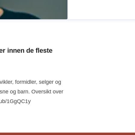
r innen de fleste
kler, formidler, selger og
ksne og barn. Oversikt over
im & underholdning
u.pub/1GgQC1y