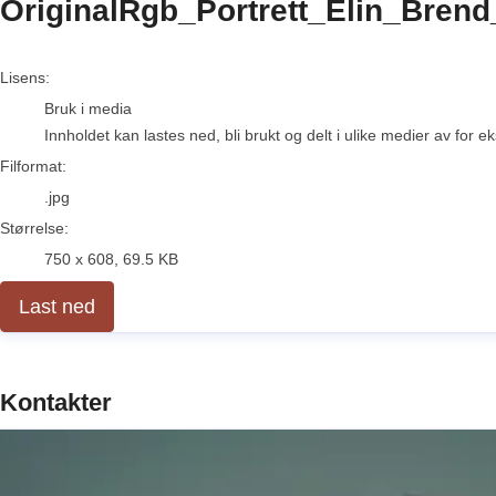
OriginalRgb_Portrett_Elin_Brend
go to media item
Lisens:
Bruk i media
Innholdet kan lastes ned, bli brukt og delt i ulike medier av for 
Filformat:
.jpg
Størrelse:
750 x 608, 69.5 KB
Last ned
Kontakter