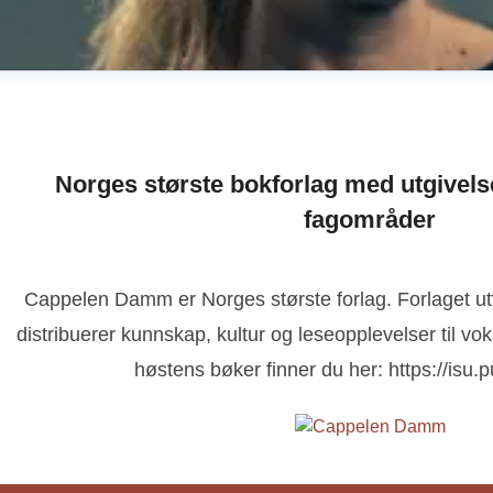
Norges største bokforlag med utgivelse
fagområder
Cappelen Damm er Norges største forlag. Forlaget utvi
ibeke Christiansen
distribuerer kunnskap, kultur og leseopplevelser til vo
ressekontakt
Kommunikasjonsansvarlig barnebøker + kr
høstens bøker finner du her: https://is
ibeke.christiansen@cappelendamm.no
41299950