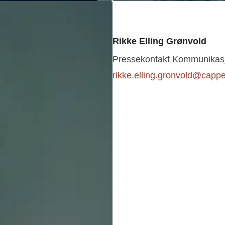
Rikke Elling Grønvold
Pressekontakt
Kommunikasjo
rikke.elling.gronvold@cap
Ole Bjerkebakke
mentar og samfunn
Pressekontakt
Kommunikasj
ole.bjerkebakke@cappele