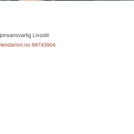
nsansvarlig Livsstil
pelendamm.no
99743904
onsansvarlig
Skjønnlitteratur
ndamm.no
905 91 564