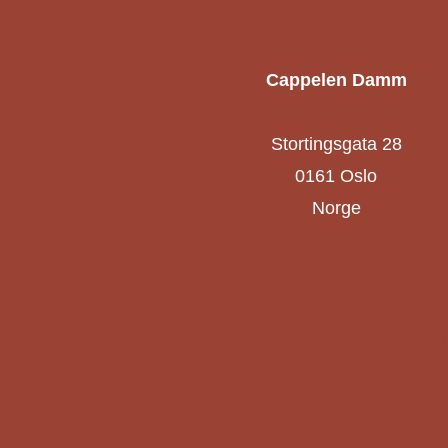
Cappelen Damm
Stortingsgata 28
0161 Oslo
Norge
cappelendamm.no
Cappelen Damm Utdanning
Cappelen Damm Akademis
Cappelen Damm Forskning
Boktips
Katalog over høstens bøker