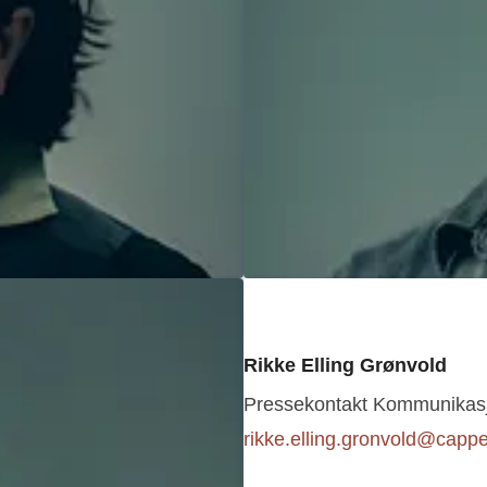
Rikke Elling Grønvold
Pressekontakt
Kommunikasjo
rikke.elling.gronvold@cap