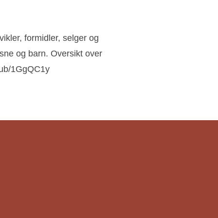
kler, formidler, selger og
ksne og barn. Oversikt over
im & underholdning
u.pub/1GgQC1y