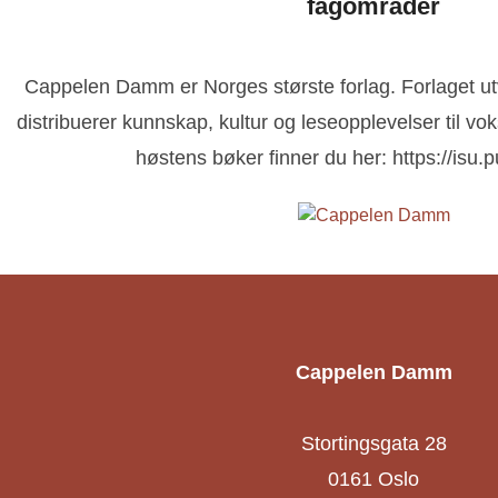
fagområder
Cappelen Damm er Norges største forlag. Forlaget utvi
ibeke Christiansen
distribuerer kunnskap, kultur og leseopplevelser til vo
ressekontakt
Kommunikasjonsansvarlig barnebøker + kr
høstens bøker finner du her: https://is
ibeke.christiansen@cappelendamm.no
41299950
Cappelen Damm
Stortingsgata 28
0161 Oslo