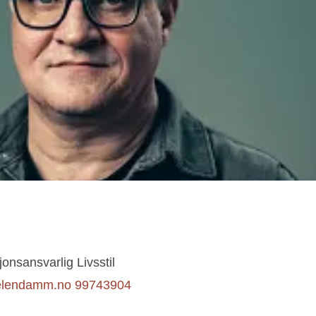
nsansvarlig Livsstil
pelendamm.no
99743904