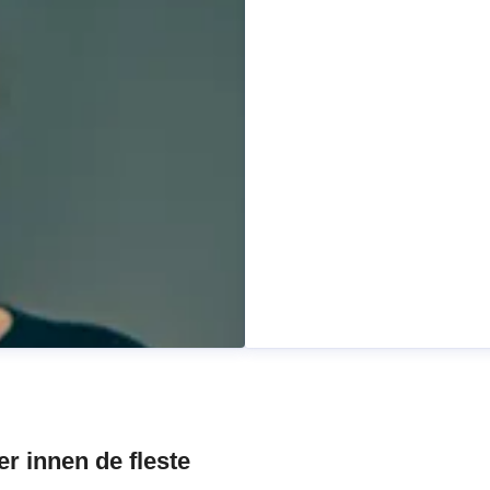
Ole Bjerkebakke
mentar og samfunn
Pressekontakt
Kommunikasj
ole.bjerkebakke@cappele
r innen de fleste