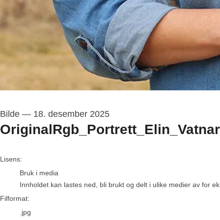
Bilde
—
18. desember 2025
OriginalRgb_Portrett_Elin_Vatnar
go to media item
Lisens:
Bruk i media
Innholdet kan lastes ned, bli brukt og delt i ulike medier av for 
Filformat:
.jpg