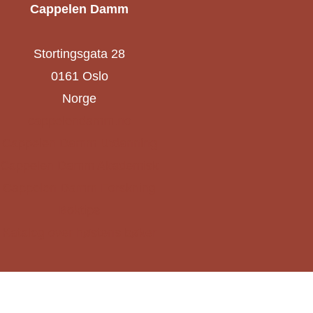
Cappelen Damm
Stortingsgata 28
0161 Oslo
Norge
cappelendamm.no
Cappelen Damm Utdanning
Cappelen Damm Akademisk
Cappelen Damm Forskning
Boktips
Katalog over høstens bøker