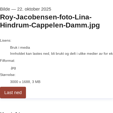
Bilde
—
22. oktober 2025
Roy-Jacobensen-foto-Lina-
Hindrum-Cappelen-Damm.jpg
go to media item
Lisens:
Bruk i media
Innholdet kan lastes ned, bli brukt og delt i ulike medier av for 
Filformat:
.jpg
Størrelse:
3000 x 1688, 3 MB
Last ned