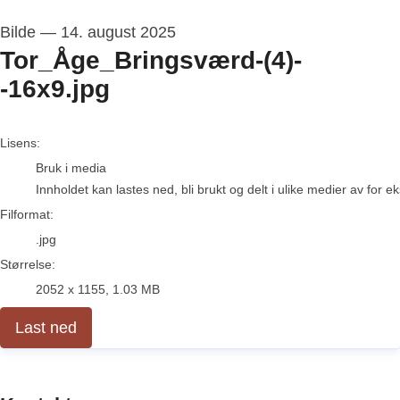
Bilde
—
14. august 2025
Tor_Åge_Bringsværd-(4)-
-16x9.jpg
go to media item
Lisens:
Bruk i media
Innholdet kan lastes ned, bli brukt og delt i ulike medier av for 
Filformat:
.jpg
Størrelse:
2052 x 1155, 1.03 MB
Last ned