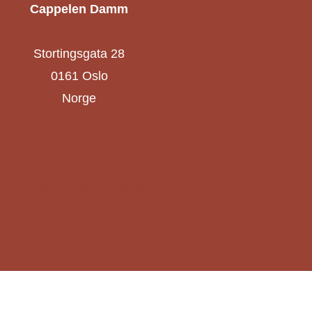
Cappelen Damm
Stortingsgata 28
0161 Oslo
Norge
cappelendamm.no
Cappelen Damm Utdanning
Cappelen Damm Akademisk
Cappelen Damm Forskning
Boktips
Katalog over høstens bøker