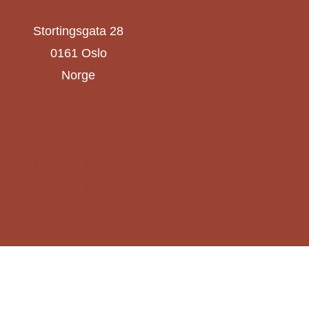
Stortingsgata 28
0161 Oslo
Norge
cappelendamm.no
Cappelen Damm Utdanning
Cappelen Damm Akademisk
Cappelen Damm Forskning
Boktips
Katalog over høstens bøker