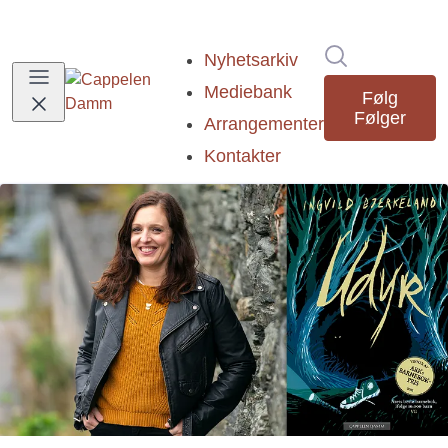
Søk i nyhetsr
Nyhetsarkiv
Mediebank
Følg
Følger
Arrangementer
Kontakter