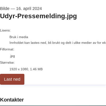
Bilde
—
16. april 2024
Udyr-Pressemelding.jpg
go to media item
Lisens:
Bruk i media
Innholdet kan lastes ned, bli brukt og delt i ulike medier av for 
Filformat:
.jpg
Størrelse:
1920 x 1080, 1.46 MB
Last ned
Kontakter