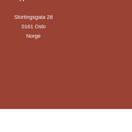
Stortingsgata 28
0161 Oslo
Norge
cappelendamm.no
Cappelen Damm Utdanning
Cappelen Damm Akademisk
Cappelen Damm Forskning
Boktips
Katalog over høstens bøker