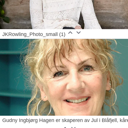
JKRowling_Photo_small (1)
Gudny Ingbjørg Hagen er skaperen av Jul i Blåfjell, kår