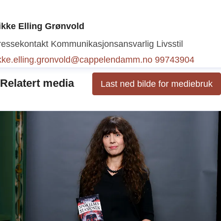
ressekontakt
Kommunikasjonsansvarlig barnebøker + kr
ikke Elling Grønvold
 underholdning
vibeke.christiansen@cappelendamm.no
ressekontakt
Kommunikasjonsansvarlig Livsstil
1299950
ikke.elling.gronvold@cappelendamm.no
99743904
Relatert media
Last ned bilde for mediebruk