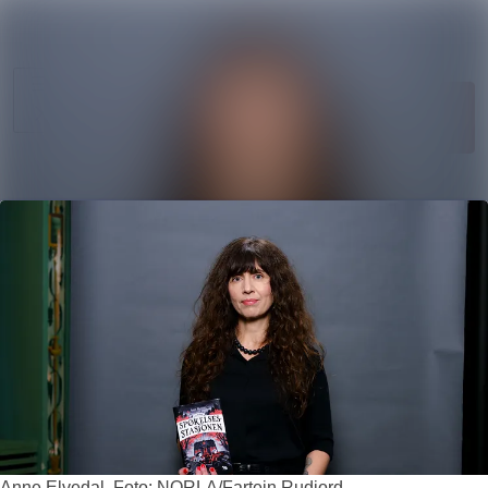
Søk i nyhetsr
Nyhetsarkiv
Mediebank
Følg
Følger
Arrangementer
Kontakter
Anne Elvedal. Foto: NORLA/Fartein Rudjord