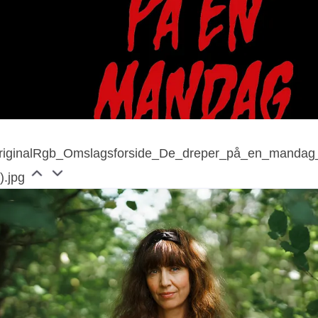
riginalRgb_Omslagsforside_De_dreper_på_en_mandag
).jpg