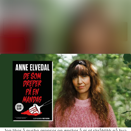
Søk i nyhetsr
Nyhetsarkiv
Mediebank
Følg
Følger
Arrangementer
Kontakter
– Jeg liker å pushe grenser og ønsker å gi et skråblikk på hva