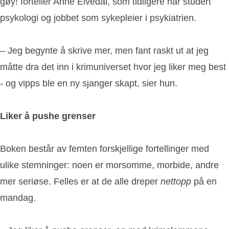
gøy! forteller Anne Elvedal, som tidligere har studert
psykologi og jobbet som sykepleier i psykiatrien.
– Jeg begynte å skrive mer, men fant raskt ut at jeg
måtte dra det inn i krimuniverset hvor jeg liker meg best
- og vipps ble en ny sjanger skapt, sier hun.
Liker å pushe grenser
Boken består av femten forskjellige fortellinger med
ulike stemninger: noen er morsomme, morbide, andre
mer seriøse. Felles er at de alle dreper
nettopp
på en
mandag.