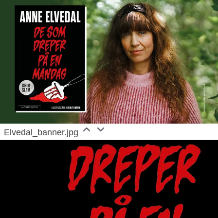
1299950
Elvedal_banner.jpg