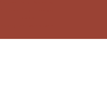
Cappelen Damm Akademisk
Cappelen Damm Forskning
Boktips
Katalog over høstens bøker