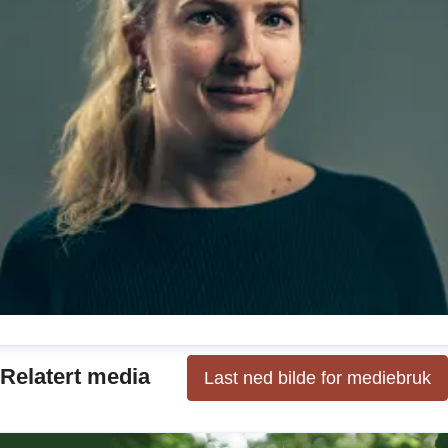
ibeke Christiansen
Relatert media
Last ned bilde for mediebruk
ressekontakt
Kommunikasjonsansvarlig barnebøker + kr
 underholdning
vibeke.christiansen@cappelendamm.no