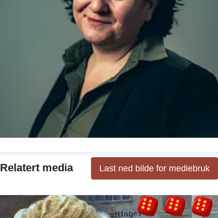
one Hansen
Relatert media
Last ned bilde for mediebruk
ressekontakt
Kommunikasjonssjef
+ ansvarlig for
okumentar og samfunn
tone.hansen@cappelendamm.n
2435573