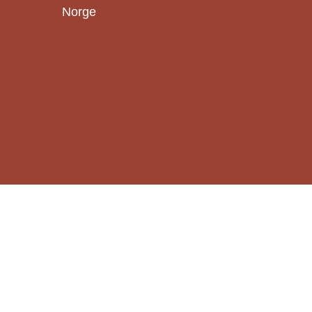
Norge
cappelendamm.no
Cappelen Damm Utdanning
Cappelen Damm Akademisk
Cappelen Damm Forskning
Boktips
Katalog over høstens bøker