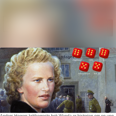
Søk i nyhetsr
Nyhetsarkiv
Mediebank
Følg
Følger
Arrangementer
Kontakter
Anders Hegers kritikerroste bok Wanda er historien om en ung