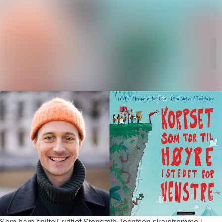
Søk i nyhetsr
Nyhetsarkiv
Mediebank
Følg
Følger
Arrangementer
Kontakter
Som barn spilte Fridtjof Stensæth Josefsen skarptromme i