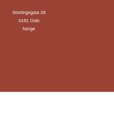
Stortingsgata 28
0161 Oslo
Norge
cappelendamm.no
Cappelen Damm Utdanning
Cappelen Damm Akademisk
Cappelen Damm Forskning
Boktips
Katalog over høstens bøker