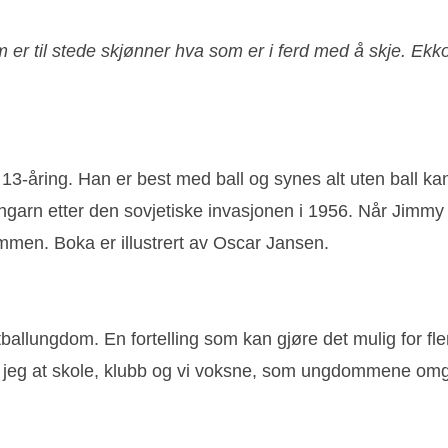
 til stede skjønner hva som er i ferd med å skje. Ekkoet 
-åring. Han er best med ball og synes alt uten ball kan
garn etter den sovjetiske invasjonen i 1956. Når Jimmy s
sammen. Boka er illustrert av Oscar Jansen.
fotballungdom. En fortelling som kan gjøre det mulig for fl
håper jeg at skole, klubb og vi voksne, som ungdommene o