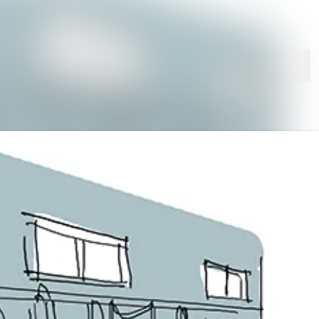
Søk i nyhetsrom
Følg
Følger