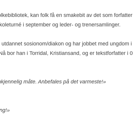
lkebibliotek, kan folk få en smakebit av det som forfatter
koleturné i september og leder- og trenersamlinger.
er utdannet sosionom/diakon og har jobbet med ungdom i
bor han i Torridal, Kristiansand, og er tekstforfatter i 07
enkjennelig måte. Anbefales på det varmeste!»
ing!»