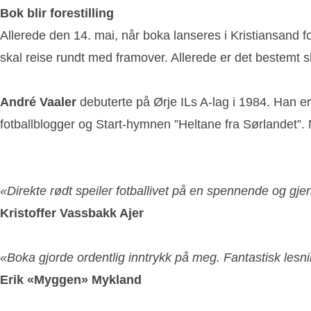
Bok blir forestilling
Allerede den 14. mai, når boka lanseres i Kristiansand fo
skal reise rundt med framover. Allerede er det bestemt s
André Vaaler
debuterte på Ørje ILs A-lag i 1984. Han 
fotballblogger og Start-hymnen ”Heltane fra Sørlandet”. Nå 
«Direkte rødt speiler fotballivet på en spennende og gj
Kristoffer Vassbakk Ajer
«Boka gjorde ordentlig inntrykk på meg. Fantastisk lesn
Erik «Myggen» Mykland