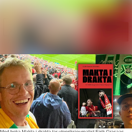
Søk i nyhetsr
Nyhetsarkiv
Mediebank
Følg
Følger
Arrangementer
Kontakter
Med boka Makta i drakta tar utenriksjournalist Eirik Grasaas-