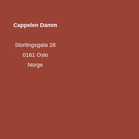
Cappelen Damm
Stortingsgata 28
0161 Oslo
Norge
cappelendamm.no
Cappelen Damm Utdanning
Cappelen Damm Akademisk
Cappelen Damm Forskning
Boktips
Katalog over høstens bøker