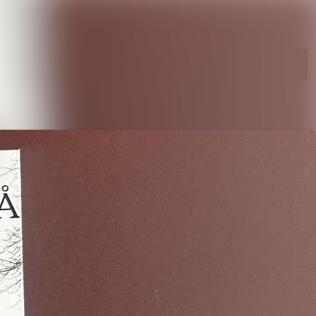
Søk i nyhetsrom
Følg
Følger