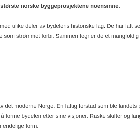
 de største norske byggeprosjektene noensinne.
 med ulike deler av bydelens historiske lag. De har latt 
som strømmet forbi. Sammen tegner de et mangfoldig bi
av det moderne Norge. En fattig forstad som ble landets 
or å forme bydelen etter sine visjoner. Raske skifter og l
n endelige form.