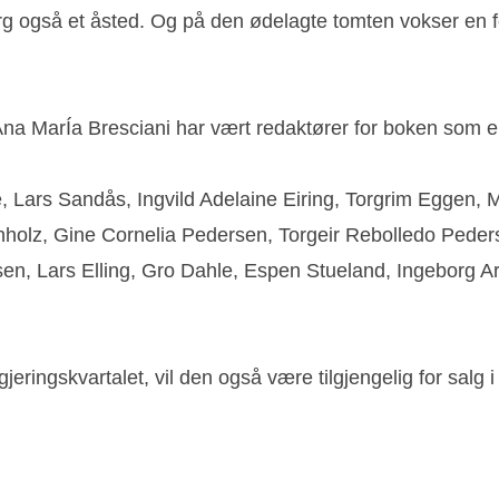
rg også et åsted. Og på den ødelagte tomten vokser en f
na MarÍa Bresciani har vært redaktører for boken som 
le, Lars Sandås, Ingvild Adelaine Eiring, Torgrim Eggen,
holz, Gine Cornelia Pedersen, Torgeir Rebolledo Pederse
sen, Lars Elling, Gro Dahle, Espen Stueland, Ingeborg A
egjeringskvartalet, vil den også være tilgjengelig for salg 