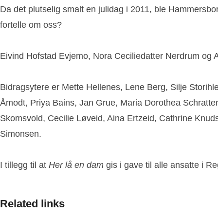
Da det plutselig smalt en julidag i 2011, ble Hammersbo
fortelle om oss?
Eivind Hofstad Evjemo, Nora Ceciliedatter Nerdrum og
A
Bidragsytere er
Mette Hellenes, Lene Berg, Silje Storih
Åmodt, Priya Bains, Jan Grue, Maria Dorothea Schratten
Skomsvold, Cecilie Løveid, Aina Ertzeid, Cathrine Knud
Simonsen.
I tillegg til at
Her lå en dam
gis i gave til alle ansatte i R
Related links