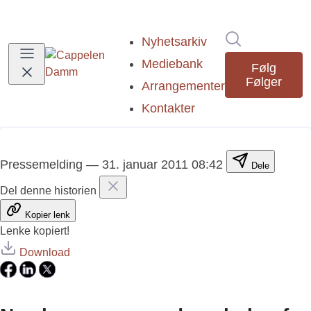
Søk i nyhetsr
Nyhetsarkiv
Mediebank
Følg
Følger
Arrangementer
Kontakter
Pressemelding
—
31. januar 2011 08:42
Dele
Del denne historien
Kopier lenk
Lenke kopiert!
Download