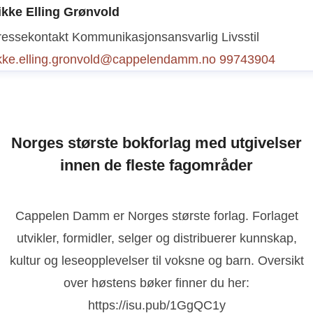
ikke Elling Grønvold
 underholdning
vibeke.christiansen@cappelendamm.no
ressekontakt
Kommunikasjonsansvarlig Livsstil
1299950
ikke.elling.gronvold@cappelendamm.no
99743904
Norges største bokforlag med utgivelser
innen de fleste fagområder
Cappelen Damm er Norges største forlag. Forlaget
utvikler, formidler, selger og distribuerer kunnskap,
kultur og leseopplevelser til voksne og barn. Oversikt
over høstens bøker finner du her:
https://isu.pub/1GgQC1y