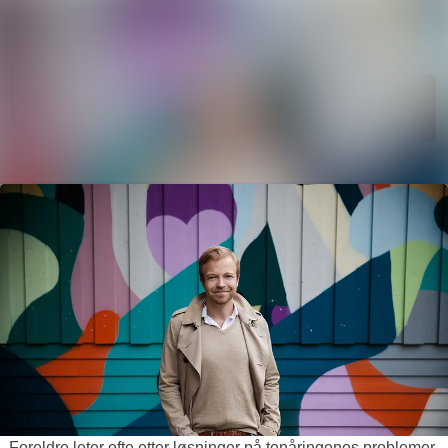
Søk i nyhetsr
Nyhetsarkiv
Mediebank
Følg
Følger
Arrangementer
Kontakter
- Foreldre leter ofte etter løsninger på tenåringenes problemer,