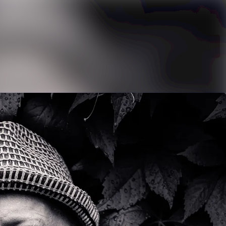
Søk i nyhetsrom
Følg
Følger