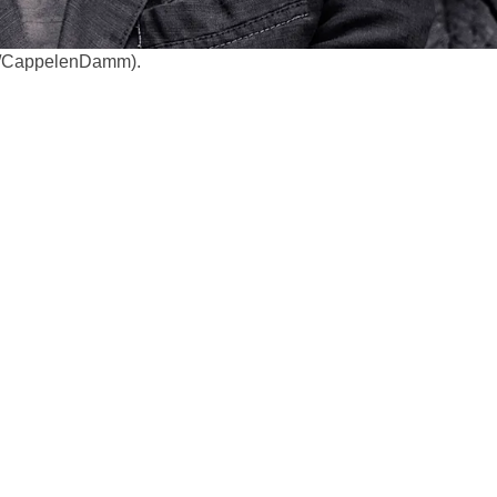
rff/CappelenDamm).