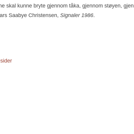
nalene skal kunne bryte gjennom tåka, gjennom støyen, g
» Lars Saabye Christensen,
Signaler
1986
.
sider