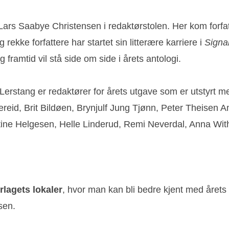
rs Saabye Christensen i redaktørstolen. Her kom forfatte
 rekke forfattere har startet sin litterære karriere i
Signa
framtid vil stå side om side i årets antologi.
erstang er redaktører for årets utgave som er utstyrt m
reid, Brit Bildøen, Brynjulf Jung Tjønn, Peter Theisen A
ine Helgesen, Helle Linderud, Remi Neverdal, Anna With
rlagets lokaler
, hvor man kan bli bedre kjent med årets
sen.