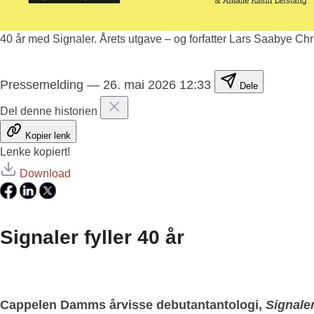
40 år med Signaler. Årets utgave – og forfatter Lars Saabye 
Pressemelding
—
26. mai 2026 12:33
Dele
Del denne historien
Kopier lenk
Lenke kopiert!
Download
Signaler fyller 40 år
C
appelen Damms årvisse debutantantologi,
Signale