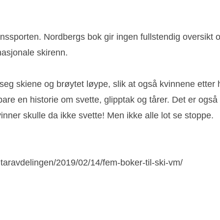
nnssporten. Nordbergs bok gir ingen fullstendig oversikt 
nasjonale skirenn.
eg skiene og brøytet løype, slik at også kvinnene etter h
bare en historie om svette, glipptak og tårer. Det er også
nner skulle da ikke svette! Men ikke alle lot se stoppe.
ntaravdelingen/2019/02/14/fem-boker-til-ski-vm/