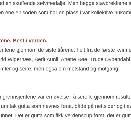
ed en skuffende sølvmedalje. Men begge stavbrekkene sk
en ene episoden som har en plass i vår kollektive huko
tene. Best i verden
.
tene gjennom de siste tiårene, helt fra de første kvinne
grid Wigernæs, Berit Aunli, Anette Bøe, Trude Dybendahl
triumfer og seire, men også om motstand og motgang.
angrennsjentene var en øvelse i å scrolle gjennom resul
en unntak gutta som nevnes først, både på nettsider og i a
nnet. Det er gutta som fikk verdenscup først, det er gutt