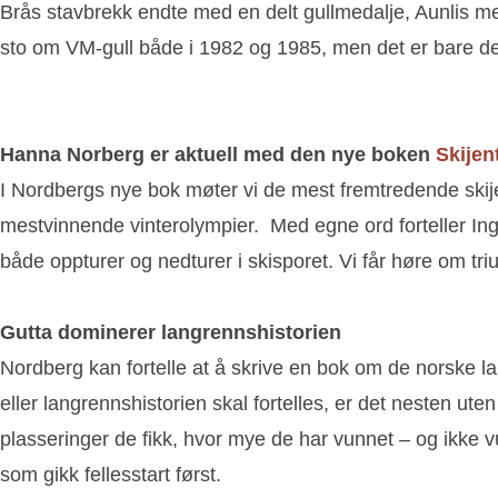
Brås stavbrekk endte med en delt gullmedalje, Aunlis m
sto om VM-gull både i 1982 og 1985, men det er bare d
Hanna Norberg er aktuell med den nye boken
Skijen
I Nordbergs nye bok møter vi de mest fremtredende skijen
mestvinnende vinterolympier. Med egne ord forteller In
både oppturer og nedturer i skisporet. Vi får høre om 
Gutta dominerer langrennshistorien
Nordberg kan fortelle at å skrive en bok om de norske l
eller langrennshistorien skal fortelles, er det nesten ut
plasseringer de fikk, hvor mye de har vunnet – og ikke vu
som gikk fellesstart først.