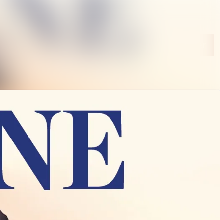
Søk i nyhetsrom
Følg
Følger