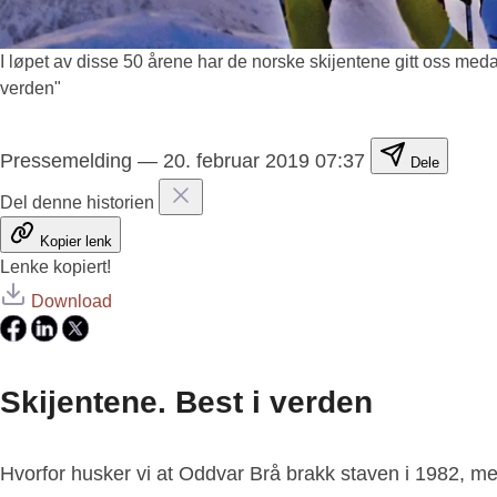
I løpet av disse 50 årene har de norske skijentene gitt oss meda
verden"
Pressemelding
—
20. februar 2019 07:37
Dele
Del denne historien
Kopier lenk
Lenke kopiert!
Download
Skijentene. Best i verden
Hvorfor husker vi at Oddvar Brå brakk staven i 1982, men