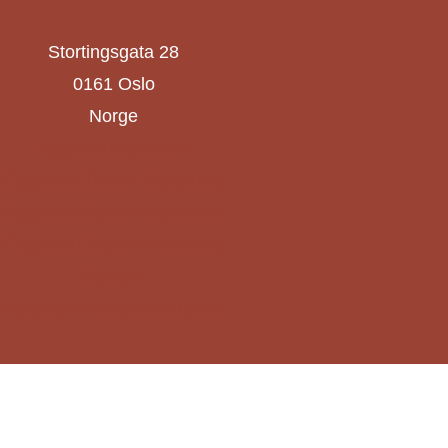
Stortingsgata 28
0161 Oslo
Norge
cappelendamm.no
Cappelen Damm Utdanning
Cappelen Damm Akademisk
Cappelen Damm Forskning
Boktips
Katalog over høstens bøker