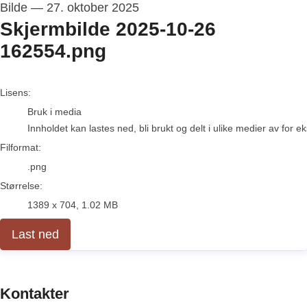
Bilde
—
27. oktober 2025
Skjermbilde 2025-10-26
162554.png
go to media item
Lisens:
Bruk i media
Innholdet kan lastes ned, bli brukt og delt i ulike medier av for 
Filformat:
.png
Størrelse:
1389 x 704, 1.02 MB
Last ned
Kontakter