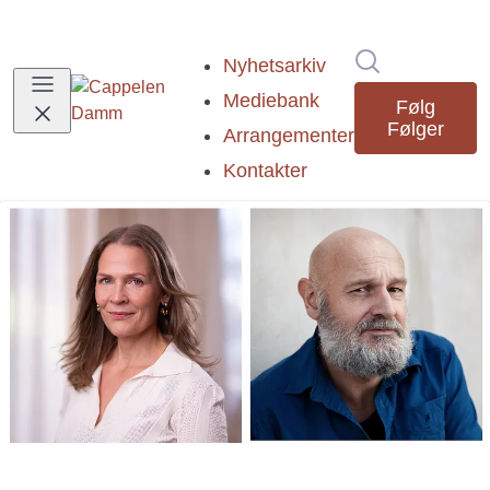
Søk i nyhetsr
Nyhetsarkiv
Mediebank
Følg
Følger
Arrangementer
Kontakter