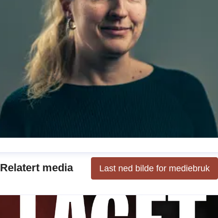
ibeke Christiansen
Relatert media
Last ned bilde for mediebruk
ressekontakt
Kommunikasjonsansvarlig barnebøker + kr
 underholdning
vibeke.christiansen@cappelendamm.no
1299950