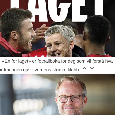
«En for laget» er fotballboka for deg som vil forstå hva
ordmannen gjør i verdens største klubb.