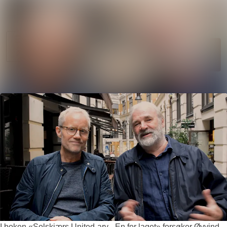
Søk i nyhetsr
Nyhetsarkiv
Mediebank
Følg
Følger
Arrangementer
Kontakter
I boken «Solskjærs United-arv - En for laget» forsøker Øyvind