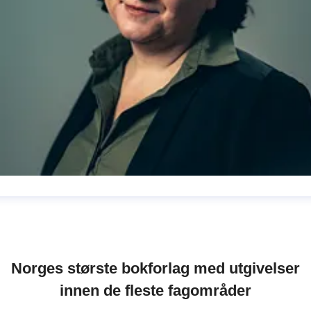
one Hansen
ressekontakt
Kommunikasjonssjef
+ ansvarlig for
okumentar og samfunn
tone.hansen@cappelendamm.n
Norges største bokforlag med utgivelser
2435573
innen de fleste fagområder