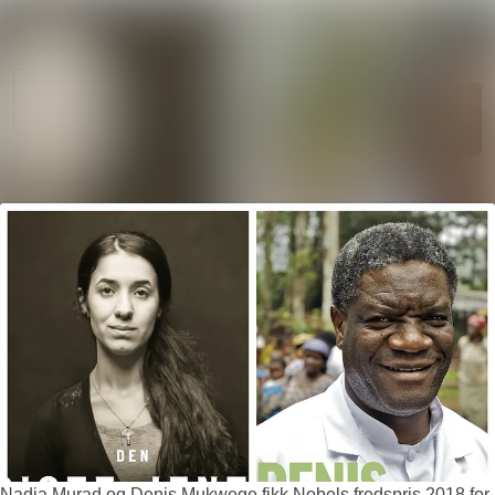
Søk i nyhetsr
Nyhetsarkiv
Mediebank
Følg
Følger
Arrangementer
Kontakter
Nadia Murad og Denis Mukwege fikk Nobels fredspris 2018 for