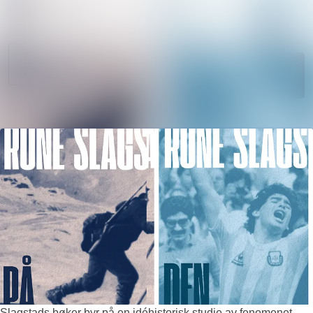
Søk i nyhetsr
Nyhetsarkiv
Mediebank
Følg
Følger
Arrangementer
Kontakter
Slagstads bøker byr på en idéhistorisk studie av fenomenet