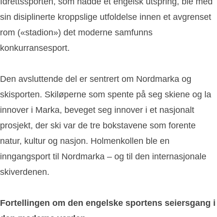
Idrettssporten, som hadde et engelsk utspring, ble med
sin disiplinerte kroppslige utfoldelse innen et avgrenset
rom («stadion») det moderne samfunns
konkurransesport.
Den avsluttende del er sentrert om Nordmarka og
skisporten. Skiløperne som spente på seg skiene og la
innover i Marka, beveget seg innover i et nasjonalt
prosjekt, der ski var de tre bokstavene som forente
natur, kultur og nasjon. Holmenkollen ble en
inngangsport til Nordmarka – og til den internasjonale
skiverdenen.
Fortellingen om den engelske sportens seiersgang i