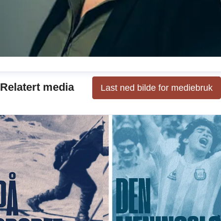
one Hansen
Relatert media
Last ned bilde for mediebruk
ressekontakt
Kommunikasjonssjef
+ ansvarlig for
okumentar og samfunn
tone.hansen@cappelendamm.n
2435573