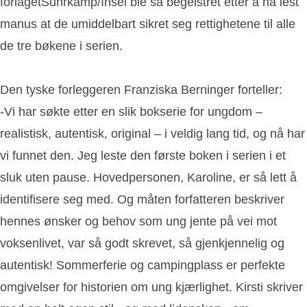
forlagetSuhrkamp/Insel ble så begeistret etter å ha lest
manus at de umiddelbart sikret seg rettighetene til alle
de tre bøkene i serien.
Den tyske forleggeren Franziska Berninger forteller:
-Vi har søkte etter en slik bokserie for ungdom –
realistisk, autentisk, original – i veldig lang tid, og nå har
vi funnet den. Jeg leste den første boken i serien i et
sluk uten pause. Hovedpersonen, Karoline, er så lett å
identifisere seg med. Og måten forfatteren beskriver
hennes ønsker og behov som ung jente på vei mot
voksenlivet, var så godt skrevet, så gjenkjennelig og
autentisk! Sommerferie og campingplass er perfekte
omgivelser for historien om ung kjærlighet. Kirsti skriver