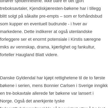
tilhører sjeldenhetene. Ikke bare er det gjort
treboksavtaler, Kjendiskjæresten-bøkene har i tillegg
blitt solgt på såkalte pre-empts – som er forhåndsbud
som kupper en eventuell budrunde - i hver av
markedene. Dette indikerer at også utenlandske
forleggere ser et enormt potensiale i Kirstis særegne
miks av vennskap, drama, kjærlighet og fankultur,
forteller Haugland Blatt videre.
Danske Gyldendal har kjøpt rettighetene til de to første
bøkene i serien, mens Bonnier Carlsen i Sverige inngikk
en tre-bokavtale allerede før bøkene var lansert i
Norge. Også det anerkjente tyske