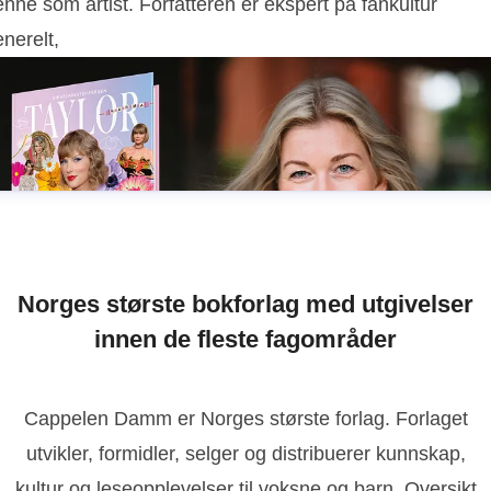
nne som artist. Forfatteren er ekspert på fankultur
nerelt,
Norges største bokforlag med utgivelser
innen de fleste fagområder
Cappelen Damm er Norges største forlag. Forlaget
utvikler, formidler, selger og distribuerer kunnskap,
kultur og leseopplevelser til voksne og barn. Oversikt