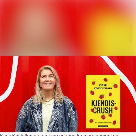
Søk i nyhetsr
Nyhetsarkiv
Mediebank
Følg
Følger
Arrangementer
Kontakter
Kirsti Kristoffersen har lang erfaring fra management og