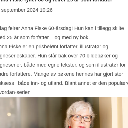
. september 2024 10:26
dag feirer Anna Fiske 60-årsdag! Hun kan i tillegg skilte
ed 25 år som forfatter – og med ny bok.
na Fiske er en prisbelønt forfatter, illustratør og
egneserieskaper. Hun står bak over 70 bildebøker og
gneserier, både med egne tekster, og som illustratør for
ndre forfattere. Mange av bøkene hennes har gjort stor
uksess i både inn- og utland. Blant annet er den populær
vordan-serien