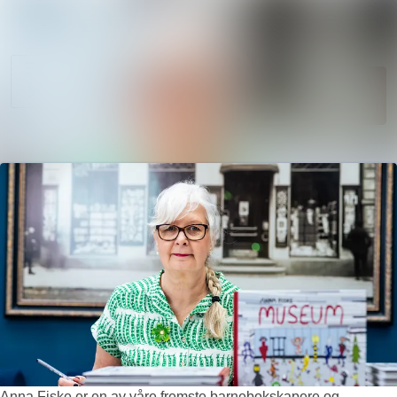
Søk i nyhetsr
Nyhetsarkiv
Mediebank
Følg
Følger
Arrangementer
Kontakter
Anna Fiske er en av våre fremste barnebokskapere og