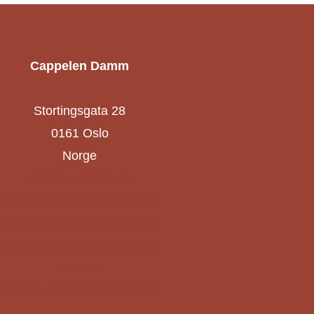
Cappelen Damm
Stortingsgata 28
0161 Oslo
Norge
cappelendamm.no
Cappelen Damm Utdanning
Cappelen Damm Akademisk
Cappelen Damm Forskning
Boktips
Katalog over høstens bøker