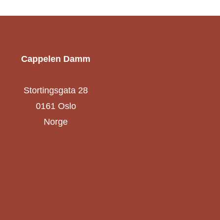
Cappelen Damm
Stortingsgata 28
0161 Oslo
Norge
cappelendamm.no
Cappelen Damm Utdanning
Cappelen Damm Akademisk
Cappelen Damm Forskning
Boktips
Katalog over høstens bøker