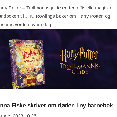
rry Potter – Trollmannsguide er den offisielle magiske
åndboken til J. K. Rowlings bøker om Harry Potter, og
anseres verden over i dag.
nna Fiske skriver om døden i ny barnebok
. mars 2023 10:26