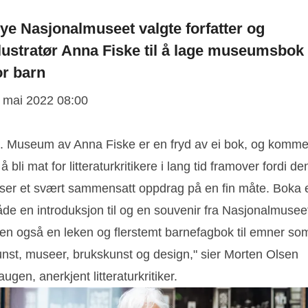
ye Nasjonalmuseet valgte forfatter og
llustratør Anna Fiske til å lage museumsbok
or barn
. mai 2022 08:00
... Museum av Anna Fiske er en fryd av ei bok, og komme
l å bli mat for litteraturkritikere i lang tid framover fordi de
øser et svært sammensatt oppdrag på en fin måte. Boka 
åde en introduksjon til og en souvenir fra Nasjonalmusee
en også en leken og flerstemt barnefagbok til emner so
unst, museer, brukskunst og design," sier Morten Olsen
ugen, anerkjent litteraturkritiker.