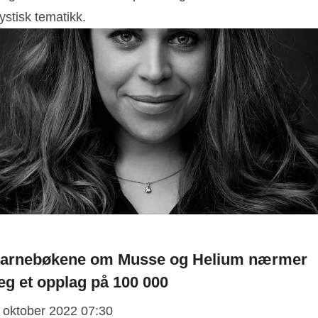
ystisk tematikk.
arnebøkene om Musse og Helium nærmer
eg et opplag på 100 000
. oktober 2022 07:30