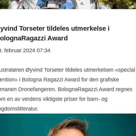
yvind Torseter tildeles utmerkelse i
olognaRagazzi Award
9. februar 2024 07:34
lustratøren Øyvind Torseter tildeles utmerkelsen «special
ention» i Bologna Ragazzi Award for den grafiske
omanen Dronefangeren. BolognaRagazzi Award regnes
m en av verdens viktigste priser for barn- og
gdomslitteratur.