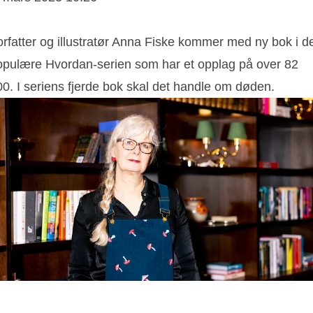
orfatter og illustratør Anna Fiske kommer med ny bok i d
opulære Hvordan-serien som har et opplag på over 82
00. I seriens fjerde bok skal det handle om døden.