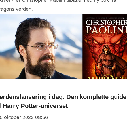
Arven» er Christopher Paolini tilbake med ny bok fra
ragons verden.
erdenslansering i dag: Den komplette guid
il Harry Potter-universet
0. oktober 2023 08:56