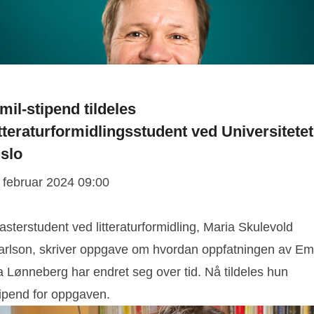
mil-stipend tildeles
itteraturformidlingsstudent ved Universitetet
slo
. februar 2024 09:00
sterstudent ved litteraturformidling, Maria Skulevold
arlson, skriver oppgave om hvordan oppfatningen av Emi
a Lønneberg har endret seg over tid. Nå tildeles hun
tipend for oppgaven.