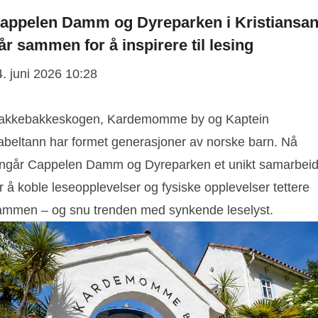
appelen Damm og Dyreparken i Kristiansa
år sammen for å inspirere til lesing
4. juni 2026 10:28
akkebakkeskogen, Kardemomme by og Kaptein
abeltann har formet generasjoner av norske barn. Nå
nngår Cappelen Damm og Dyreparken et unikt samarbei
r å koble leseopplevelser og fysiske opplevelser tettere
ammen – og snu trenden med synkende leselyst.