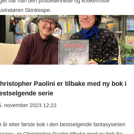
get har han den prisbelønnede og kritikerroste
lustratøren Skinkeape.
hristopher Paolini er tilbake med ny bok i
estselgende serie
5. november 2023 12:22
 år etter første bok i den bestselgende fantasyserien